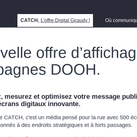
CATCH,
L'offre Digital Giraudy !
Où communiq
lle offre d’affichage
mpagnes DOOH.
z, mesurez et optimisez votre message publi
’écrans digitaux innovante.
re CATCH, c'est un média pensé pour la rue avec 500 écr
ionnés à des endroits stratégiques et à forts passages.