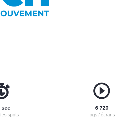
 sec
6 720
des spots
logs / écrans