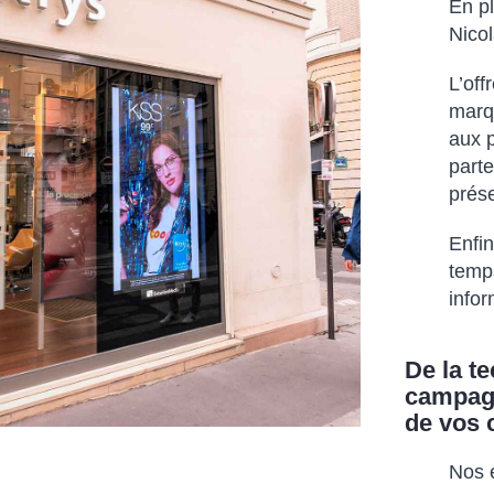
En pl
Nicol
L’of
marqu
aux p
parte
prés
Enfin
temps
info
De la t
campagn
de vos
Nos 