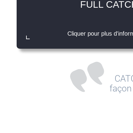
FULL CATC
ème
ère
couronne
en 2
75
couronne,
1
115
dans
Cliquer pour plus d'infor
CATC
façon