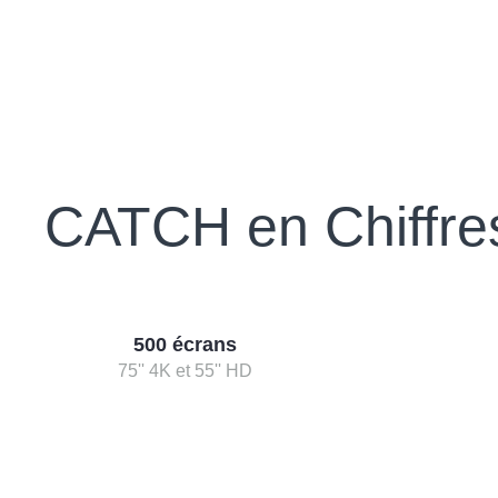
CATCH en Chiffre
500 écrans
75'' 4K et 55'' HD