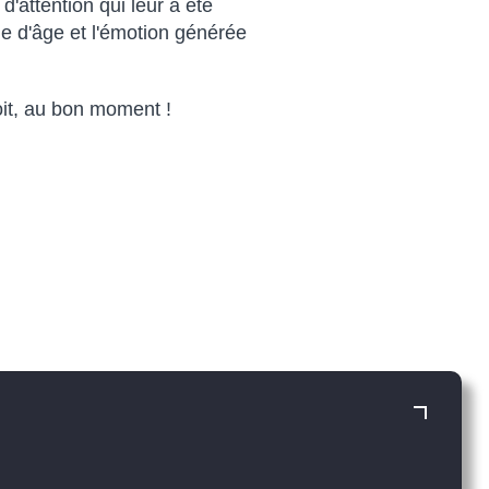
d'attention qui leur a été
he d'âge et l'émotion générée
it, au bon moment !
CUSTOM CATCH
our une communication ultra-ciblée réfléchie