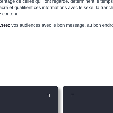
entage de celles qui l’ont regardé, déterminent le temps 
cré et qualifient ces informations avec le sexe, la tranc
e contenu.
CHez
vos audiences avec le bon message, au bon endro
H
FULL CATCH
vice de vos marques
Le sur-mesure p