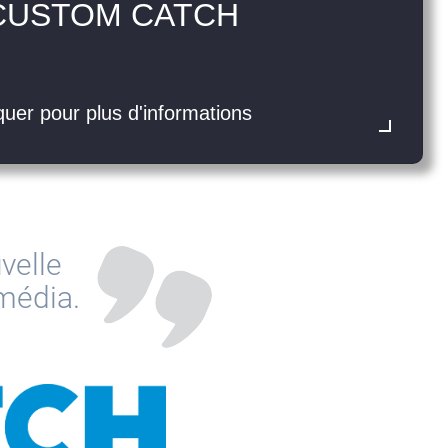
avec nos experts
CUSTOM CATCH
Sélection
Sélection
cluster cible
géographique
quer pour plus d'informations
velle
média.