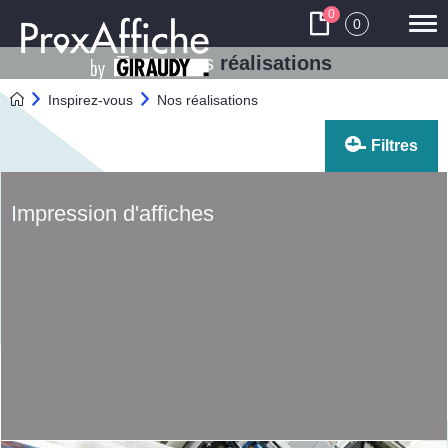
0
0
Tog
navi
Toutes nos
réalisations
Nos réalisations
Inspirez-vous
Filtres
Impression d'affiches